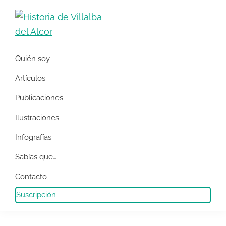
Saltar
Saltar
a
al
la
contenido
Historia
Apuntes
navegación
principal
de
Quién soy
de
Villalba
principal
del
historia
Artículos
Alcor
local
Publicaciones
y
Ilustraciones
social
de
Infografías
Villalba
Sabías que…
del
Contacto
Alcor
Suscripción