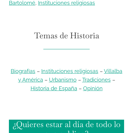
Bartolomé
,
Instituciones religiosas
Temas de Historia
Biografías
–
Instituciones religiosas
–
Villalba
y América
–
Urbanismo
–
Tradiciones
–
Historia de España
–
Opinión
¿Quieres estar al día de todo lo