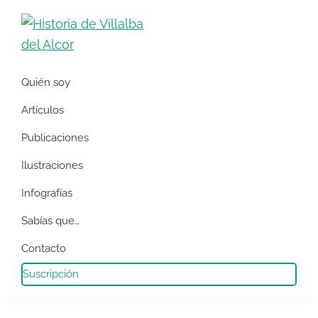
Saltar
Saltar
a
al
la
contenido
Historia
Apuntes
navegación
principal
de
Quién soy
de
Villalba
principal
del
historia
Artículos
Alcor
local
Publicaciones
y
Ilustraciones
social
de
Infografías
Villalba
Sabías que…
del
Contacto
Alcor
Suscripción