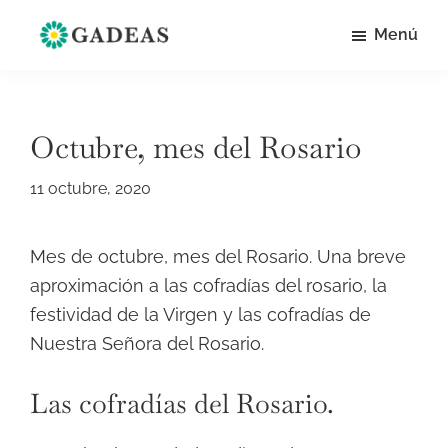
Saltar
Menú
al
Historia
Apuntes
contenido
de
de
Villalba
principal
del
historia
Alcor
Octubre, mes del Rosario
local
y
11 octubre, 2020
social
de
Mes de octubre, mes del Rosario. Una breve
Villalba
aproximación a las cofradías del rosario, la
del
festividad de la Virgen y las cofradías de
Alcor
Nuestra Señora del Rosario.
Las cofradías del Rosario.