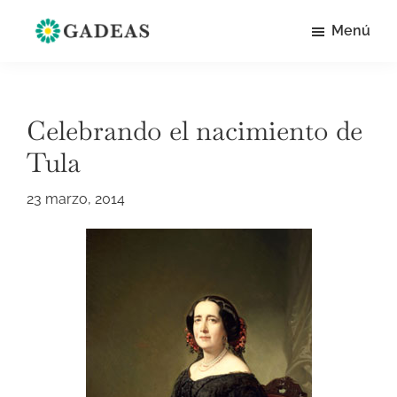
Saltar
Menú
al
Historia
Apuntes
contenido
de
de
Villalba
principal
del
historia
Alcor
Celebrando el nacimiento de
local
Tula
y
social
23 marzo, 2014
de
Villalba
del
Alcor