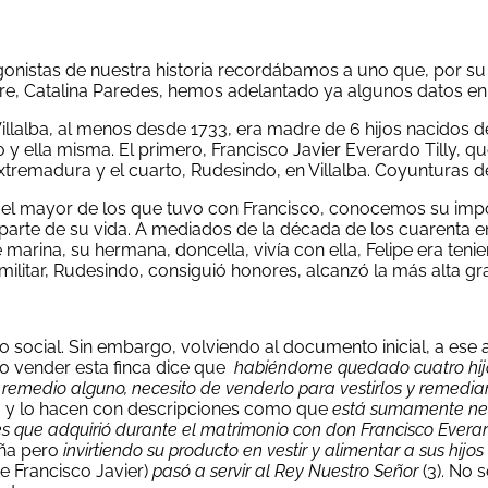
onistas de nuestra historia recordábamos a uno que, por su n
dre, Catalina Paredes, hemos adelantado ya algunos datos en e
lalba, al menos desde 1733, era madre de 6 hijos nacidos d
 y ella misma. El primero, Francisco Javier Everardo Tilly, q
en Extremadura y el cuarto, Rudesindo, en Villalba. Coyunturas
ier, el mayor de los que tuvo con Francisco, conocemos su imp
rte de su vida. A mediados de la década de los cuarenta en
e marina, su hermana, doncella, vivía con ella, Felipe era teni
 militar, Rudesindo, consiguió honores, alcanzó la más alta gra
o social. Sin embargo, volviendo al documento inicial, a ese 
io vender esta finca dice que
habiéndome quedado cuatro hij
 remedio alguno, necesito de venderlo para vestirlos y remedia
ón, y lo hacen con descripciones como que
está sumamente nece
enes que adquirió durante el matrimonio con don Francisco Everar
iña pero
invirtiendo su producto en vestir y alimentar a sus hijo
e Francisco Javier)
pasó a servir al Rey Nuestro Señor
(3). No 