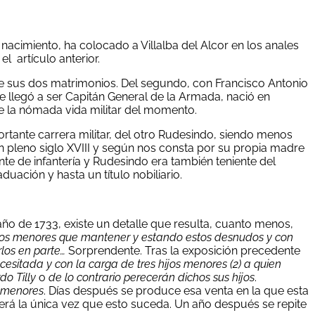
acimiento, ha colocado a Villalba del Alcor en los anales
l artículo anterior.
e sus dos matrimonios. Del segundo, con Francisco Antonio
ue llegó a ser Capitán General de la Armada, nació en
 de la nómada vida militar del momento.
ortante carrera militar, del otro Rudesindo, siendo menos
 pleno siglo XVIII y según nos consta por su propia madre
ente de infantería y Rudesindo era también teniente del
duación y hasta un título nobiliario.
año de 1733, existe un detalle que resulta, cuanto menos,
os menores que mantener y estando estos desnudos y con
rlos en parte…
Sorprendente. Tras la exposición precedente
sitada y con la carga de tres hijos menores (2) a quien
do Tilly
o
de lo contrario perecerán dichos sus hijos
.
s menores
. Días después se produce esa venta en la que esta
será la única vez que esto suceda. Un año después se repite