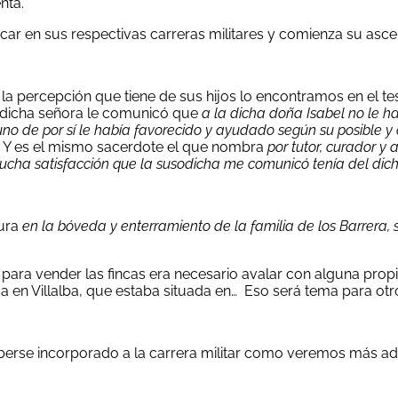
nta.
r en sus respectivas carreras militares y comienza su ascen
y la percepción que tiene de sus hijos lo encontramos en el 
o dicha señora le comunicó que
a la dicha doña Isabel no le h
no de por sí le había favorecido y ayudado según su posible y 
. Y es el mismo sacerdote el que nombra
por tutor, curador y
mucha satisfacción que la susodicha me comunicó tenía del dic
tura
en la bóveda y enterramiento de la familia de los Barrera, 
 para vender las fincas era necesario avalar con alguna propi
da en Villalba, que estaba situada en… Eso será tema para otro
aberse incorporado a la carrera militar como veremos más ad