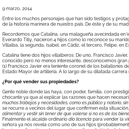
9 marzo, 2014
Entre los muchos personajes que han sido testigos y protag
de la historia marinera de nuestro país. De éste y de su ma
Recordemos que Catalina, una malagueña avecindada en Vil
Everardo Tilly, nacieron 4 hijos como lo reconoce su marido
Villalba, la segunda, Isabel, en Cádiz, el tercero, Felipe, 
Catalina tiene dos hijos villalberos. De uno, Francisco Jav
conocido pero no menos interesante, desconocemos gran pa
(1) Francisco Javier era teniente coronel de los batallones d
Estado Mayor de artillería. A lo largo de su dilatada carrera
¿Por qué vender sus propiedades?
Gente noble donde las haya, con poder, familia, con prestigi
chocante ya que al explicar las razones que hacen necesar
muchos trabajos y necesidades, como es público y notorio, sin
se recurre a vecinos del lugar que confirmen esta situaci
alimentar y vestir sin tener de que valerse si no es de los bi
Finalmente el alcalde ordinario
dio licencia
para vender la v
señora ya nos revela como uno de sus hijos (probablement