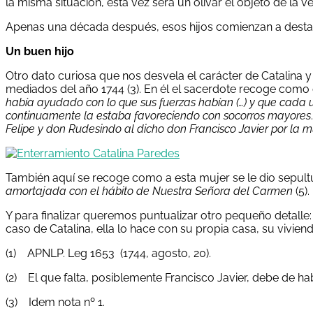
la misma situación, esta vez será un olivar el objeto de la ve
Apenas una década después, esos hijos comienzan a destaca
Un buen hijo
Otro dato curiosa que nos desvela el carácter de Catalina 
mediados del año 1744 (3). En él el sacerdote recoge com
había ayudado con lo que sus fuerzas habían (…) y que cada u
continuamente la estaba favoreciendo con socorros mayores
Felipe y don Rudesindo al dicho don Francisco Javier por la 
También aquí se recoge como a esta mujer se le dio sepul
amortajada con el hábito de Nuestra Señora del Carmen
(5).
Y para finalizar queremos puntualizar otro pequeño detalle:
caso de Catalina, ella lo hace con su propia casa, su vivien
(1) APNLP. Leg 1653 (1744, agosto, 20).
(2) El que falta, posiblemente Francisco Javier, debe de h
(3) Idem nota nº 1.