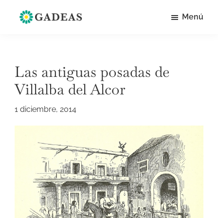
Saltar
Menú
al
Historia
Apuntes
contenido
de
de
Villalba
principal
del
historia
Alcor
Las antiguas posadas de
local
Villalba del Alcor
y
social
1 diciembre, 2014
de
Villalba
del
Alcor